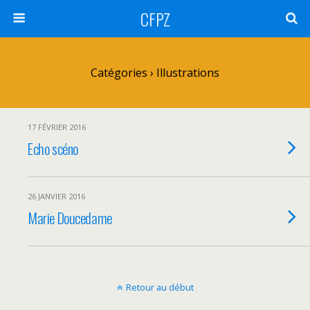
CFPZ
Catégories ›
Illustrations
17 FÉVRIER 2016
Echo scéno
26 JANVIER 2016
Marie Doucedame
Retour au début