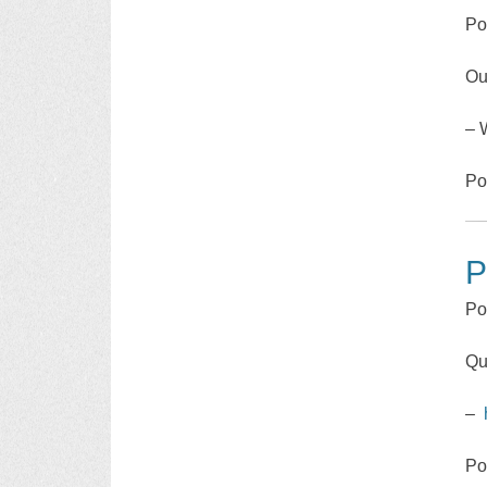
Po
Ou
– 
Po
P
Po
Qu
–
Po