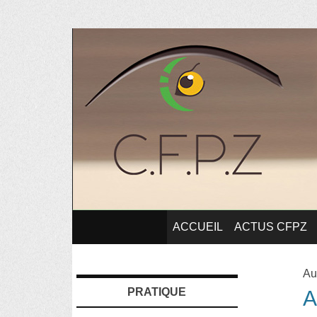
Commission Française de la Pédagogie 
CFPZ
SKIP
ACCUEIL
ACTUS CFPZ
TO
Au
PRATIQUE
A
CONTENT