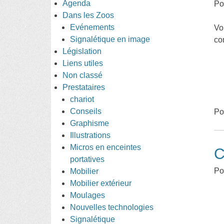
Agenda
Po
Dans les Zoos
Evénements
Vo
Signalétique en image
co
Législation
Liens utiles
Non classé
Prestataires
chariot
Conseils
Po
Graphisme
Illustrations
Micros en enceintes
C
portatives
Po
Mobilier
Mobilier extérieur
Moulages
Nouvelles technologies
Signalétique