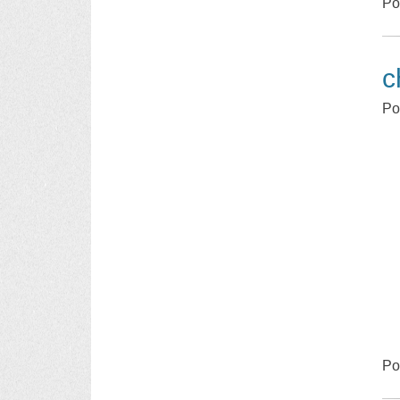
Po
c
Po
Po