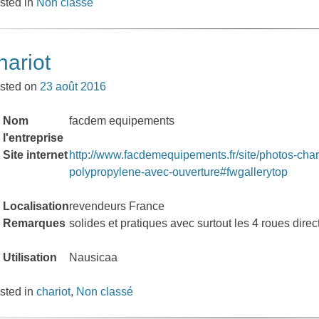
sted in
Non classé
hariot
sted on
23 août 2016
Nom
facdem equipements
l'entreprise
Site internet
http://www.facdemequipements.fr/site/photos-char
polypropylene-avec-ouverture#fwgallerytop
Localisation
revendeurs France
Remarques
solides et pratiques avec surtout les 4 roues direc
Utilisation
Nausicaa
sted in
chariot
,
Non classé