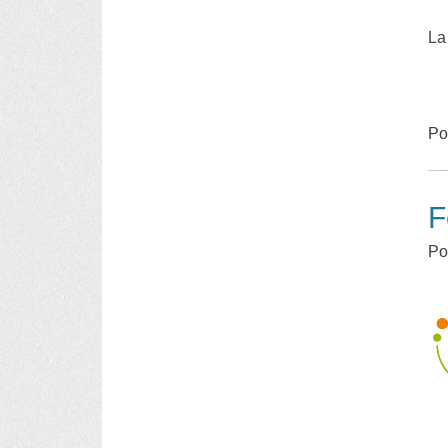
La
Po
F
Po