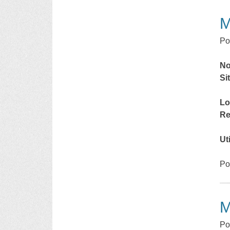
M
Po
No
Si
Lo
Re
Ut
Po
M
Po