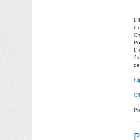
L’
ba
Ch
Po
L’
él
de
ht
Of
Po
P